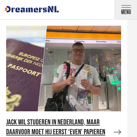
Direct naar inhoud
Menu
Overzicht van artikelen
Jack wil studeren in Nederland, maar
daarvoor moet hij eerst ‘even’ papieren