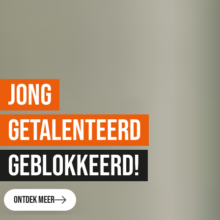
Jong
,
getalenteerd
,
geblokkeerd!
Ontdek meer