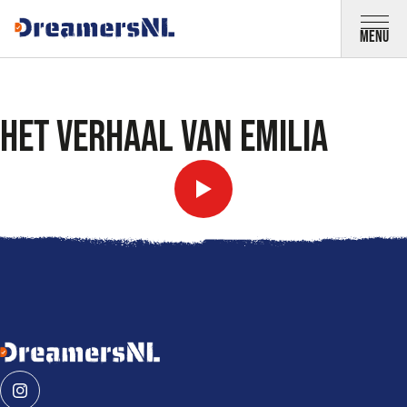
Direct naar inhoud
Menu
Het verhaal van Emilia
Algemene informatie